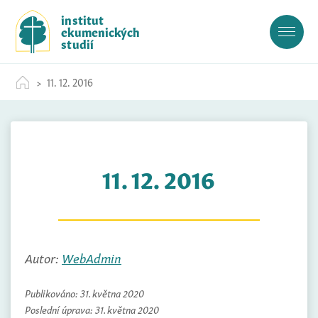
S
institut
k
ekumenických
i
studií
p
t
11. 12. 2016
o
c
o
n
t
11. 12. 2016
e
n
t
Autor:
WebAdmin
Publikováno:
31. května 2020
Poslední úprava:
31. května 2020