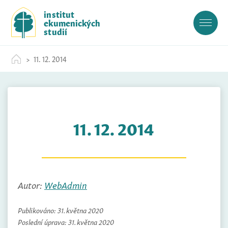
S
institut
k
ekumenických
i
studií
p
t
11. 12. 2014
o
c
o
n
t
11. 12. 2014
e
n
t
Autor:
WebAdmin
Publikováno:
31. května 2020
Poslední úprava:
31. května 2020