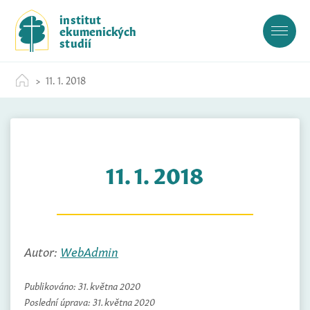
S
institut
k
ekumenických
i
studií
p
t
11. 1. 2018
o
c
o
n
t
11. 1. 2018
e
n
t
Autor:
WebAdmin
Publikováno:
31. května 2020
Poslední úprava:
31. května 2020