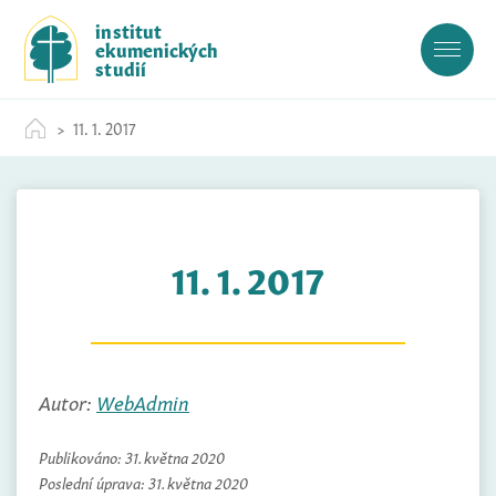
S
institut
k
ekumenických
i
studií
p
t
11. 1. 2017
o
c
o
n
t
11. 1. 2017
e
n
t
Autor:
WebAdmin
Publikováno:
31. května 2020
Poslední úprava:
31. května 2020