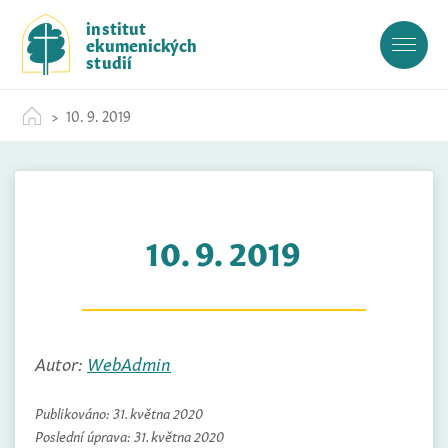
S
institut
k
ekumenických
i
studií
p
t
10. 9. 2019
o
c
o
n
t
10. 9. 2019
e
n
t
Autor:
WebAdmin
Publikováno:
31. května 2020
Poslední úprava:
31. května 2020