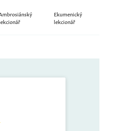
Ambrosiánský
Ekumenický
lekcionář
lekcionář