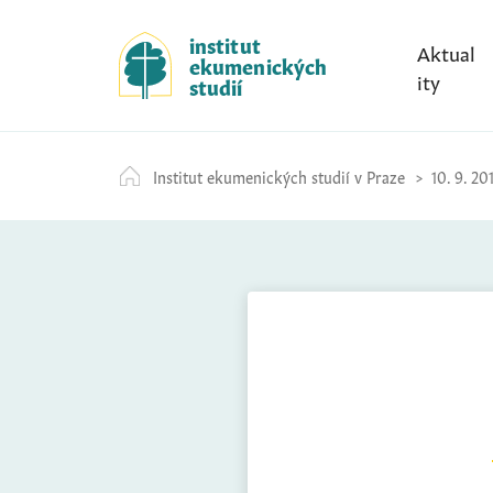
S
k
institut
Aktual
ekumenických
i
ity
studií
p
t
o
Institut ekumenických studií v Praze
10. 9. 20
c
o
n
t
e
n
t