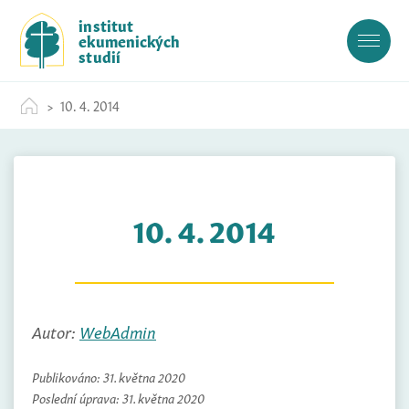
S
institut
k
ekumenických
i
studií
p
t
10. 4. 2014
o
c
o
n
t
10. 4. 2014
e
n
t
Autor:
WebAdmin
Publikováno:
31. května 2020
Poslední úprava:
31. května 2020