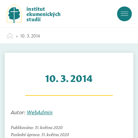
S
institut
k
ekumenických
i
studií
p
t
10. 3. 2014
o
c
o
n
t
10. 3. 2014
e
n
t
Autor:
WebAdmin
Publikováno:
31. května 2020
Poslední úprava:
31. května 2020