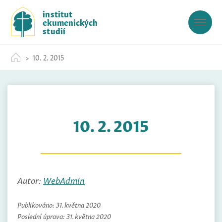
S
institut
k
ekumenických
i
studií
p
t
10. 2. 2015
o
c
o
n
t
10. 2. 2015
e
n
t
Autor:
WebAdmin
Publikováno:
31. května 2020
Poslední úprava:
31. května 2020