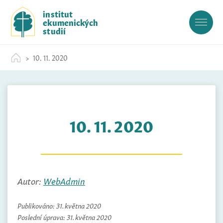
S
institut
k
ekumenických
i
studií
p
t
10. 11. 2020
o
c
o
n
t
10. 11. 2020
e
n
t
Autor:
WebAdmin
Publikováno:
31. května 2020
Poslední úprava:
31. května 2020