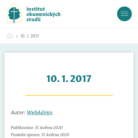
S
institut
k
ekumenických
i
studií
p
t
10. 1. 2017
o
c
o
n
t
10. 1. 2017
e
n
t
Autor:
WebAdmin
Publikováno:
31. května 2020
Poslední úprava:
31. května 2020