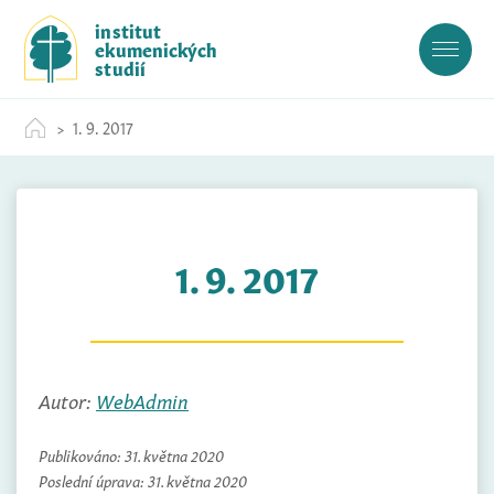
S
institut
k
ekumenických
i
studií
p
t
1. 9. 2017
o
c
o
n
t
1. 9. 2017
e
n
t
Autor:
WebAdmin
Publikováno:
31. května 2020
Poslední úprava:
31. května 2020