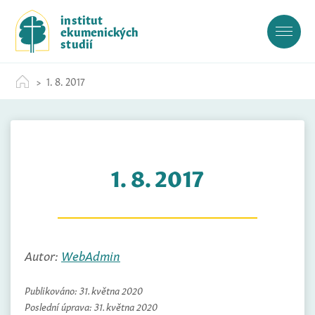
S
institut
k
ekumenických
i
studií
p
t
1. 8. 2017
o
c
o
n
t
1. 8. 2017
e
n
t
Autor:
WebAdmin
Publikováno:
31. května 2020
Poslední úprava:
31. května 2020