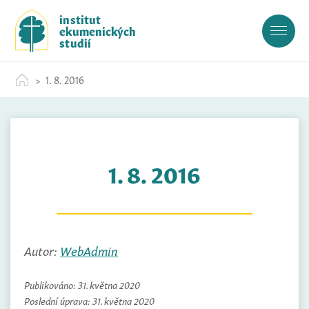
S
institut
k
ekumenických
i
studií
p
t
1. 8. 2016
o
c
o
n
t
1. 8. 2016
e
n
t
Autor:
WebAdmin
Publikováno:
31. května 2020
Poslední úprava:
31. května 2020