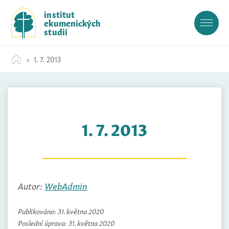
S
institut
k
ekumenických
i
studií
p
t
1. 7. 2013
o
c
o
n
t
1. 7. 2013
e
n
t
Autor:
WebAdmin
Publikováno:
31. května 2020
Poslední úprava:
31. května 2020