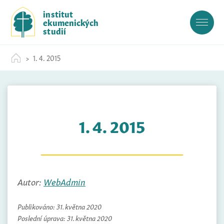
S
institut
k
ekumenických
i
studií
p
t
1. 4. 2015
o
c
o
n
t
1. 4. 2015
e
n
t
Autor:
WebAdmin
Publikováno:
31. května 2020
Poslední úprava:
31. května 2020