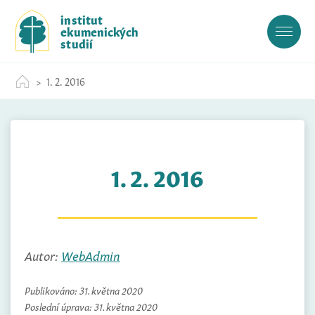
S
institut
k
ekumenických
i
studií
p
t
1. 2. 2016
o
c
o
n
t
1. 2. 2016
e
n
t
Autor:
WebAdmin
Publikováno:
31. května 2020
Poslední úprava:
31. května 2020