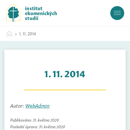
S
institut
k
ekumenických
i
studií
p
t
1. 11. 2014
o
c
o
n
t
1. 11. 2014
e
n
t
Autor:
WebAdmin
Publikováno:
31. května 2020
Poslední úprava:
31. května 2020