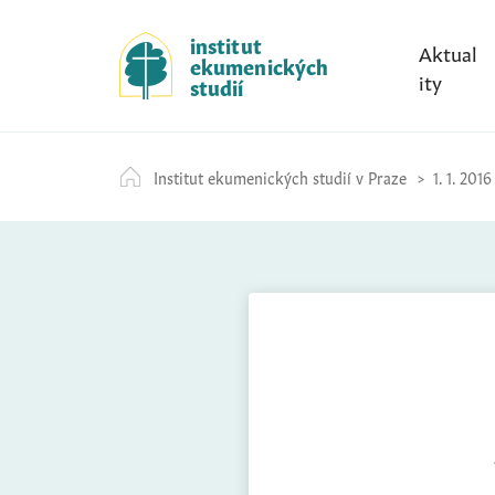
S
k
institut
Aktual
ekumenických
i
ity
studií
p
t
o
Institut ekumenických studií v Praze
1. 1. 2016
c
o
n
t
e
n
t