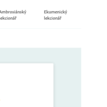
Ambrosiánský
Ekumenický
lekcionář
lekcionář