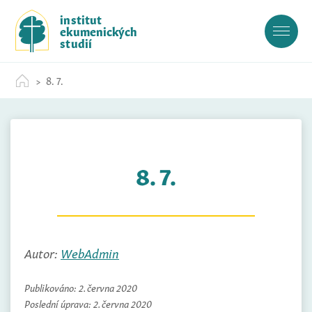
S
institut
k
ekumenických
i
studií
p
t
8. 7.
o
c
o
n
t
8. 7.
e
n
t
Autor:
WebAdmin
Publikováno:
2. června 2020
Poslední úprava:
2. června 2020