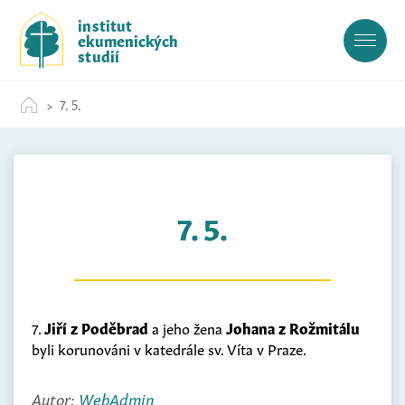
S
institut
k
ekumenických
i
studií
p
t
7. 5.
o
c
o
n
t
7. 5.
e
n
t
7.
Jiří z Poděbrad
a jeho žena
Johana z Rožmitálu
byli korunováni v katedrále sv. Víta v Praze.
Autor:
WebAdmin