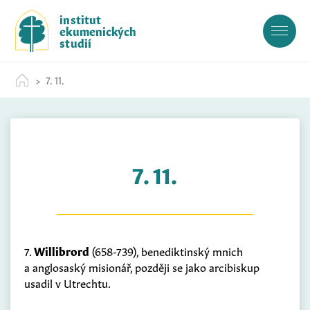
S
institut
k
ekumenických
i
studií
p
t
7. 11.
o
c
o
n
t
7. 11.
e
n
t
7.
Willibrord
(658-739), benediktinský mnich
a anglosaský misionář, později se jako arcibiskup
usadil v Utrechtu.