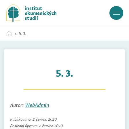
S
institut
k
ekumenických
i
studií
p
t
5. 3.
o
c
o
n
t
5. 3.
e
n
t
Autor:
WebAdmin
Publikováno:
2. června 2020
Poslední úprava:
2. června 2020