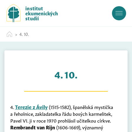
S
institut
k
ekumenických
i
studií
p
t
4. 10.
o
c
o
n
t
4. 10.
e
n
t
4.
Terezie z Ávily
(1515-1582), španělská mystička
a řeholnice, zakladatelka řádu bosých karmelitek,
Pavel VI. ji v roce 1970 prohlásil učitelkou církve.
Rembrandt van Rijn
(1606-1669), významný