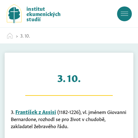
S
institut
k
ekumenických
i
studií
p
t
3. 10.
o
c
o
n
t
3. 10.
e
n
t
3.
František z Assisi
(1182-1226), vl. jménem Giovanni
Bernardone, rozhodl se pro život v chudobě,
zakladatel žebravého řádu.