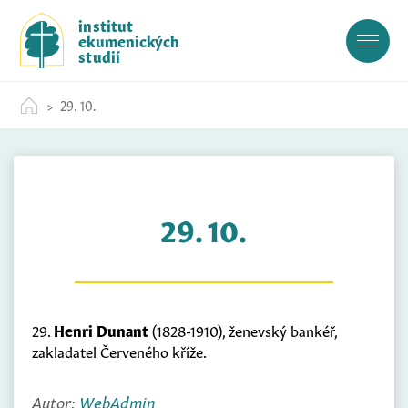
S
institut
k
ekumenických
i
studií
p
t
29. 10.
o
c
o
n
t
29. 10.
e
n
t
29.
Henri Dunant
(1828-1910), ženevský bankéř,
zakladatel Červeného kříže.
Autor:
WebAdmin