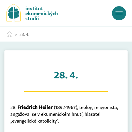
S
institut
k
ekumenických
i
studií
p
t
28. 4.
o
c
o
n
t
28. 4.
e
n
t
28.
Friedrich Heiler
(1892-1967), teolog, religionista,
angažoval se v ekumenickém hnutí, hlasatel
„evangelické katolicity“.