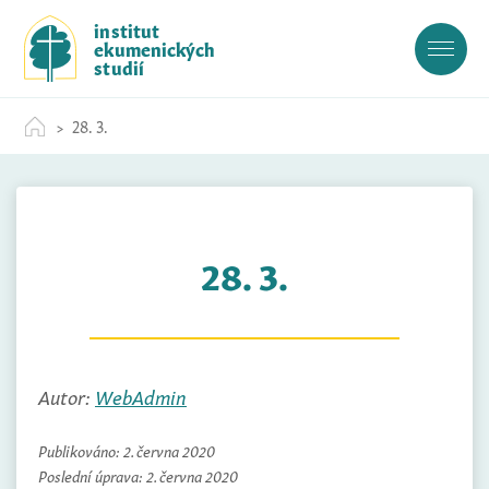
S
institut
k
ekumenických
i
studií
p
t
28. 3.
o
c
o
n
t
28. 3.
e
n
t
Autor:
WebAdmin
Publikováno:
2. června 2020
Poslední úprava:
2. června 2020