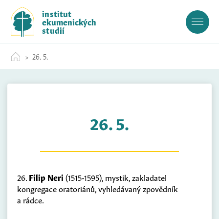
S
institut
k
ekumenických
i
studií
p
t
26. 5.
o
c
o
n
t
26. 5.
e
n
t
26.
Filip Neri
(1515-1595), mystik, zakladatel
kongregace oratoriánů, vyhledávaný zpovědník
a rádce.