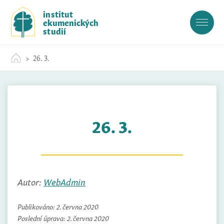
S
institut
k
ekumenických
i
studií
p
t
26. 3.
o
c
o
n
t
26. 3.
e
n
t
Autor:
WebAdmin
Publikováno:
2. června 2020
Poslední úprava:
2. června 2020