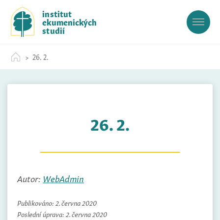
S
institut
k
ekumenických
i
studií
p
t
26. 2.
o
c
o
n
t
26. 2.
e
n
t
Autor:
WebAdmin
Publikováno:
2. června 2020
Poslední úprava:
2. června 2020