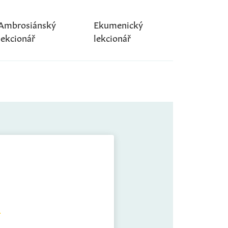
Ambrosiánský
Ekumenický
lekcionář
lekcionář