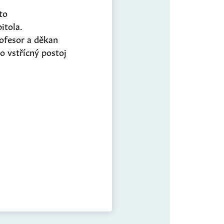
to
itola.
rofesor a děkan
o vstřícný postoj