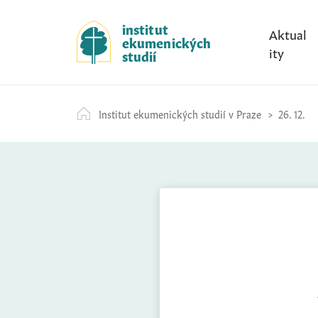
S
k
institut
Aktual
ekumenických
i
ity
studií
p
t
o
Institut ekumenických studií v Praze
26. 12.
c
o
n
t
e
n
t