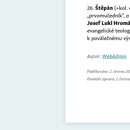
26.
Štěpán
(+kol. 
„prvomučedník“, o 
Josef Lukl Hrom
evangelické teolog
k poválečnému výv
Autor:
WebAdmin
Publikováno:
2. června 2
Poslední úprava:
2. červn