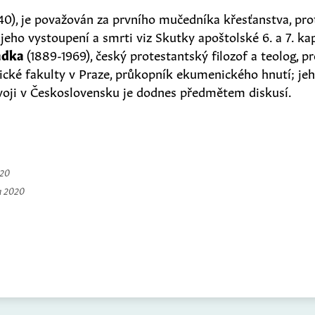
40), je považován za prvního mučedníka křesťanstva, pro
jeho vystoupení a smrti viz Skutky apoštolské 6. a 7. kap
ádka
(1889-1969), český protestantský filozof a teolog, p
ické fakulty v Praze, průkopník ekumenického hnutí; jeh
oji v Československu je dodnes předmětem diskusí.
020
a 2020