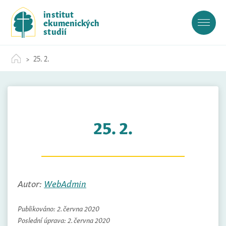
S
institut
k
ekumenických
i
studií
p
t
25. 2.
o
c
o
n
t
25. 2.
e
n
t
Autor:
WebAdmin
Publikováno:
2. června 2020
Poslední úprava:
2. června 2020