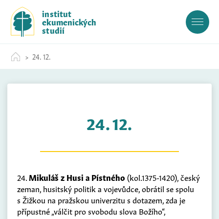
S
institut
k
ekumenických
i
studií
p
t
24. 12.
o
c
o
n
t
24. 12.
e
n
t
24.
Mikuláš z Husi a Pístného
(kol.1375-1420), český
zeman, husitský politik a vojevůdce, obrátil se spolu
s Žižkou na pražskou univerzitu s dotazem, zda je
přípustné „válčit pro svobodu slova Božího“,