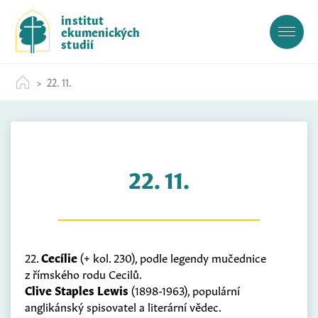
S
institut
k
ekumenických
i
studií
p
t
22. 11.
o
c
o
n
t
22. 11.
e
n
t
22.
Cecílie
(+ kol. 230), podle legendy mučednice
z římského rodu Cecilů.
Clive Staples Lewis
(1898-1963), populární
anglikánský spisovatel a literární vědec.