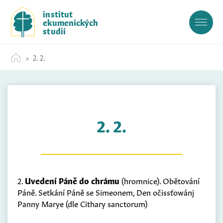
S
institut
k
ekumenických
i
studií
p
t
2. 2.
o
c
o
n
t
2. 2.
e
n
t
2.
Uvedení Páně do chrámu
(hromnice). Obětování
Páně. Setkání Páně se Simeonem, Den očissťowánj
Panny Marye (dle Cithary sanctorum)