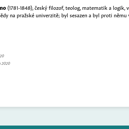
ano
(1781-1848), český filozof, teolog, matematik a logik, 
ědy na pražské univerzitě; byl sesazen a byl proti němu 
020
a 2020