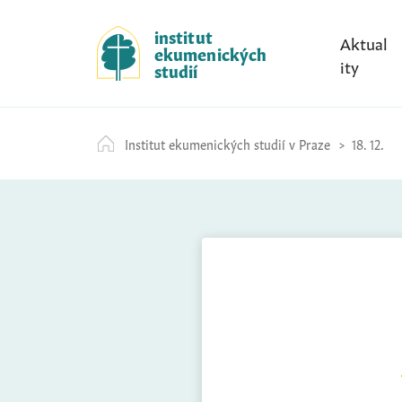
S
k
institut
Aktual
ekumenických
i
ity
studií
p
t
o
Institut ekumenických studií v Praze
18. 12.
c
o
n
t
e
n
t