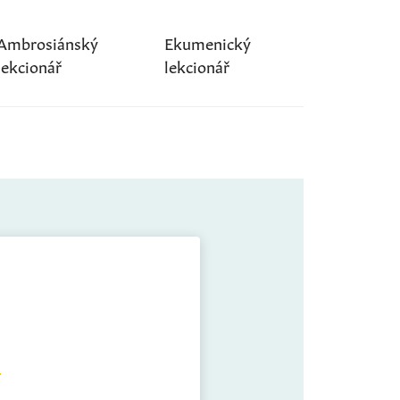
Ambrosiánský
Ekumenický
lekcionář
lekcionář