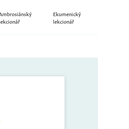
Ambrosiánský
Ekumenický
lekcionář
lekcionář