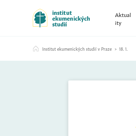
S
k
institut
Aktual
ekumenických
i
ity
studií
p
t
o
Institut ekumenických studií v Praze
18. 1.
c
o
n
t
e
n
t