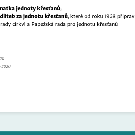
matka jednoty křesťanů
;
liteb za jednotu křesťanů
, které od roku 1968 připra
 rady církví a Papežská rada pro jednotu křesťanů
020
a 2020