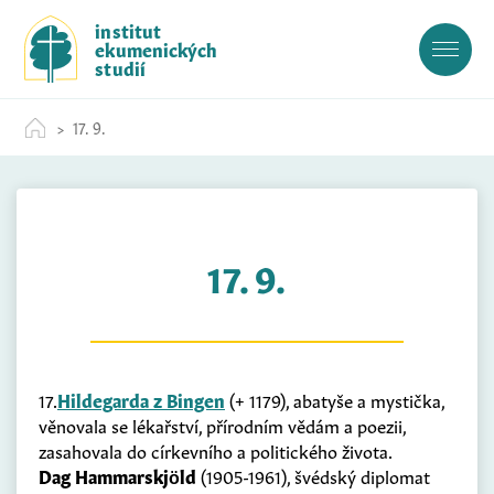
S
institut
k
ekumenických
i
studií
p
t
17. 9.
o
c
o
n
t
17. 9.
e
n
t
17.
Hildegarda z Bingen
(+ 1179), abatyše a mystička,
věnovala se lékařství, přírodním vědám a poezii,
zasahovala do církevního a politického života.
Dag Hammarskjöld
(1905-1961), švédský diplomat