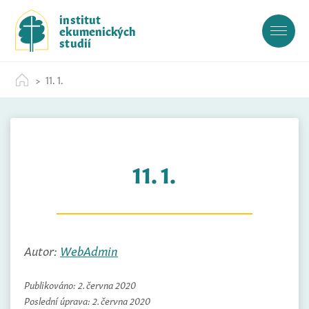
S
institut
k
ekumenických
i
studií
p
t
11. 1.
o
c
o
n
t
11. 1.
e
n
t
Autor:
WebAdmin
Publikováno:
2. června 2020
Poslední úprava:
2. června 2020