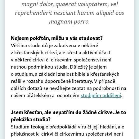
magni dolor, quaerat voluptatem, vel
reprehenderit nesciunt harum aliquid eos
magnam porro.
Nejsem pokřtěn, můžu u vás studovat?
Většina studentů je zakotvena v některé
z křesťanských církví, ale křest a aktivní účast
v některé církvi či církevním společenství není
nutnou podmínkou studia. Důležitý je zájem
o studium, a základní znalost bible a křesťanských
reálií v rozsahu doporučené literatury. V případě
dalších dotazů se neváhejte zeptat na podrobnosti na
našem přátelském a ochotném
studijním oddělení
.
Jsem křesťan, ale nepatřím do žádné církve. Je to
překážka studia?
Studium teologie předpokládá víru či její hledání, ale
příslušnost k církvi či církevnímu společenství není