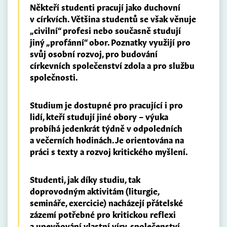
Někteří studenti pracují jako duchovní
v církvích. Většina studentů se však věnuje
„civilní“ profesi nebo současně studují
jiný „profánní“ obor. Poznatky využijí pro
svůj osobní rozvoj, pro budování
církevních společenství zdola a pro službu
společnosti.
Studium je dostupné pro pracující i pro
lidí, kteří studují jiné obory – výuka
probíhá jedenkrát týdně v odpoledních
a večerních hodinách. Je orientována na
práci s texty a rozvoj kritického myšlení.
Studenti, jak díky studiu, tak
doprovodným aktivitám (liturgie,
semináře, exercicie) nacházejí přátelské
zázemí potřebné pro kritickou reflexi
a upevňování vlastní víry, společenství