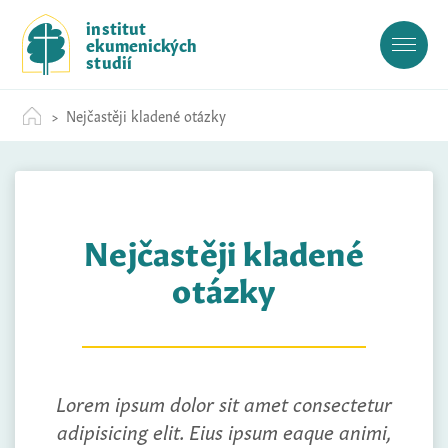
S
institut
k
ekumenických
i
studií
p
t
Nejčastěji kladené otázky
o
c
o
n
t
Nejčastěji kladené
e
n
otázky
t
Lorem ipsum dolor sit amet consectetur
adipisicing elit. Eius ipsum eaque animi,