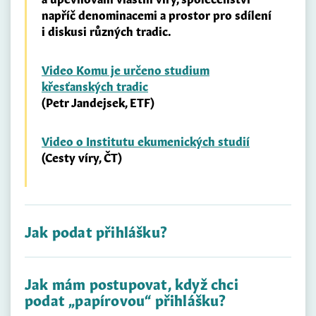
napříč denominacemi a prostor pro sdílení
i diskusi různých tradic.
Video Komu je určeno studium
křesťanských tradic
(Petr Jandejsek, ETF)
Video o Institutu ekumenických studií
(Cesty víry, ČT)
Jak podat přihlášku?
Přihláška se podává v listinné podobě na
Jak mám postupovat, když chci
předepsaném formuláři (SEVT) zaslaném na
podat „papírovou“ přihlášku?
adresu ETF UK nebo v elektronické podobě
prostřednictvím
webové aplikace univerzity
.