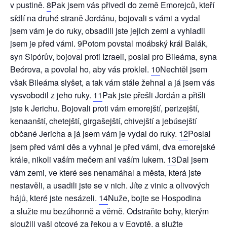
v pustině.
8
Pak jsem vás přivedl do země Emorejců, kteří
sídlí na druhé straně Jordánu, bojovali s vámi a vydal
jsem vám je do ruky, obsadili jste jejich zemi a vyhladil
jsem je před vámi.
9
Potom povstal moábský král Balák,
syn Sipórův, bojoval proti Izraeli, poslal pro Bileáma, syna
Beórova, a povolal ho, aby vás proklel.
10
Nechtěl jsem
však Bileáma slyšet, a tak vám stále žehnal a já jsem vás
vysvobodil z jeho ruky.
11
Pak jste přešli Jordán a přišli
jste k Jerichu. Bojovali proti vám emorejští, perizejští,
kenaanští, chetejští, girgašejští, chivejští a jebúsejští
občané Jericha a já jsem vám je vydal do ruky.
12
Poslal
jsem před vámi děs a vyhnal je před vámi, dva emorejské
krále, nikoli vaším mečem ani vaším lukem.
13
Dal jsem
vám zemi, ve které ses nenamáhal a města, která jste
nestavěli, a usadili jste se v nich. Jíte z vinic a olivových
hájů, které jste nesázeli.
14
Nuže, bojte se Hospodina
a služte mu bezúhonně a věrně. Odstraňte bohy, kterým
sloužili vaši otcové za řekou a v Egyptě, a služte