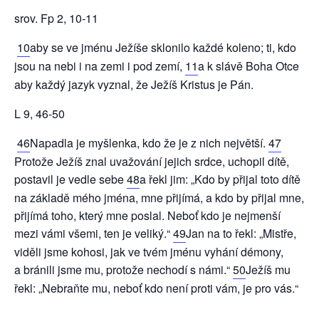
srov. Fp 2, 10-11
10
aby se ve jménu Ježíše sklonilo každé koleno; ti, kdo
jsou na nebi i na zemi i pod zemí,
11
a k slávě Boha Otce
aby každý jazyk vyznal, že Ježíš Kristus je Pán.
L 9, 46-50
46
Napadla je myšlenka, kdo že je z nich největší.
47
Protože Ježíš znal uvažování jejich srdce, uchopil dítě,
postavil je vedle sebe
48
a řekl jim: „Kdo by přijal toto dítě
na základě mého jména, mne přijímá, a kdo by přijal mne,
přijímá toho, který mne poslal. Neboť kdo je nejmenší
mezi vámi všemi, ten je veliký.“
49
Jan na to řekl: „Mistře,
viděli jsme kohosi, jak ve tvém jménu vyhání démony,
a bránili jsme mu, protože nechodí s námi.“
50
Ježíš mu
řekl: „Nebraňte mu, neboť kdo není proti vám, je pro vás.“