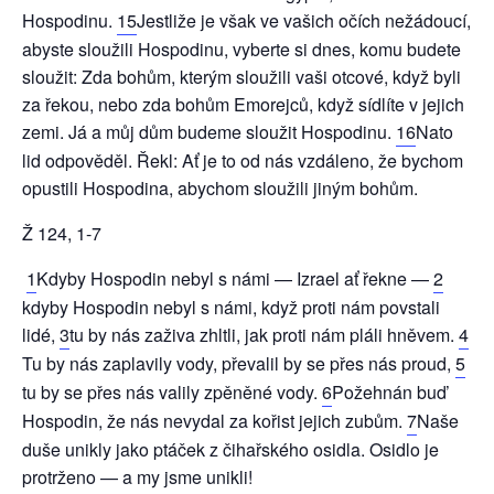
Hospodinu.
15
Jestliže je však ve vašich očích nežádoucí,
abyste sloužili Hospodinu, vyberte si dnes, komu budete
sloužit: Zda bohům, kterým sloužili vaši otcové, když byli
za řekou, nebo zda bohům Emorejců, když sídlíte v jejich
zemi. Já a můj dům budeme sloužit Hospodinu.
16
Nato
lid odpověděl. Řekl: Ať je to od nás vzdáleno, že bychom
opustili Hospodina, abychom sloužili jiným bohům.
Ž 124, 1-7
1
Kdyby Hospodin nebyl s námi — Izrael ať řekne —
2
kdyby Hospodin nebyl s námi, když proti nám povstali
lidé,
3
tu by nás zaživa zhltli, jak proti nám pláli hněvem.
4
Tu by nás zaplavily vody, převalil by se přes nás proud,
5
tu by se přes nás valily zpěněné vody.
6
Požehnán buď
Hospodin, že nás nevydal za kořist jejich zubům.
7
Naše
duše unikly jako ptáček z čihařského osidla. Osidlo je
protrženo — a my jsme unikli!