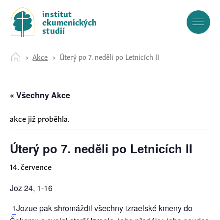
S
institut
k
ekumenických
i
studií
p
t
Akce
Úterý po 7. neděli po Letnicích II
o
c
o
« Všechny Akce
n
t
e
akce již proběhla.
n
t
Úterý po 7. neděli po Letnicích II
14. července
Joz 24, 1-16
1
Jozue pak shromáždil všechny izraelské kmeny do