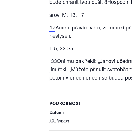
bude chránit tvou duši.
8
Hospodin b
srov. Mt 13, 17
17
Amen, pravím vám, že mnozí proroci
neslyšeli.
L 5, 33-35
33
Oni mu pak řekli: „Janovi učedníc
jim řekl: „Můžete přinutit svatebčan
potom v oněch dnech se budou post
PODROBNOSTI
Datum:
10. června