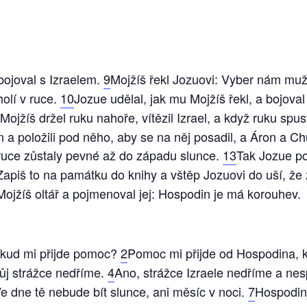
bojoval s Izraelem.
9
Mojžíš řekl Jozuovi: Vyber nám muž
olí v ruce.
10
Jozue udělal, jak mu Mojžíš řekl, a bojov
Mojžíš držel ruku nahoře, vítězil Izrael, a když ruku spust
 a položili pod něho, aby se na něj posadil, a Áron a Ch
 ruce zůstaly pevné až do západu slunce.
13
Tak Jozue po
 Zapiš to na památku do knihy a vštěp Jozuovi do uší, ž
 Mojžíš oltář a pojmenoval jej: Hospodin je má korouhev.
kud mi přijde pomoc?
2
Pomoc mi přijde od Hospodina, kt
vůj strážce nedříme.
4
Ano, strážce Izraele nedříme a nes
e dne tě nebude bít slunce, ani měsíc v noci.
7
Hospodin 