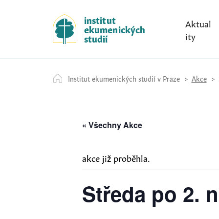
S
k
institut
Aktual
ekumenických
i
ity
studií
p
t
o
Institut ekumenických studií v Praze
Akce
c
o
n
t
« Všechny Akce
e
n
akce již proběhla.
t
Středa po 2. n