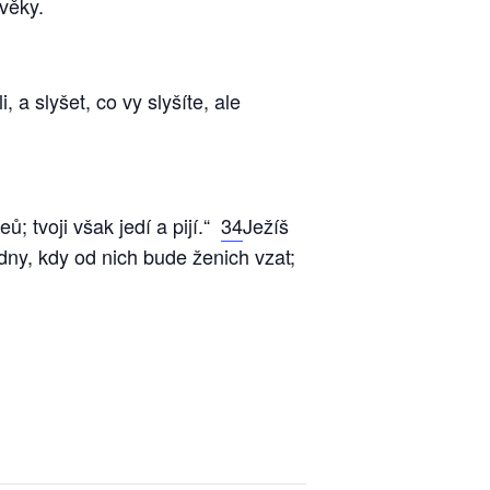
věky.
, a slyšet, co vy slyšíte, ale
ů; tvoji však jedí a pijí.“
34
Ježíš
dny, kdy od nich bude ženich vzat;