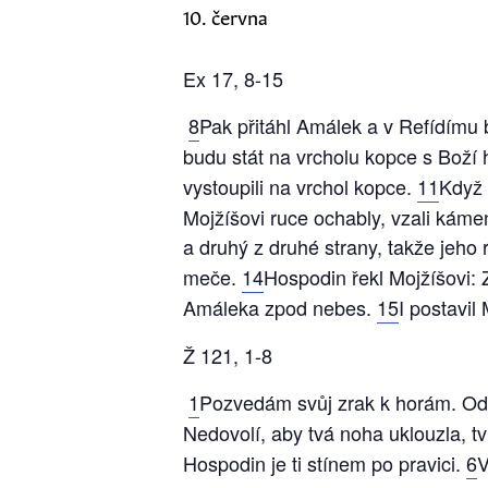
10. června
Ex 17, 8-15
8
Pak přitáhl Amálek a v Refídímu 
budu stát na vrcholu kopce s Boží h
vystoupili na vrchol kopce.
11
Když 
Mojžíšovi ruce ochably, vzali kámen
a druhý z druhé strany, takže jeho
meče.
14
Hospodin řekl Mojžíšovi:
Amáleka zpod nebes.
15
I postavil
Ž 121, 1-8
1
Pozvedám svůj zrak k horám. Od
Nedovolí, aby tvá noha uklouzla, t
Hospodin je ti stínem po pravici.
6
V