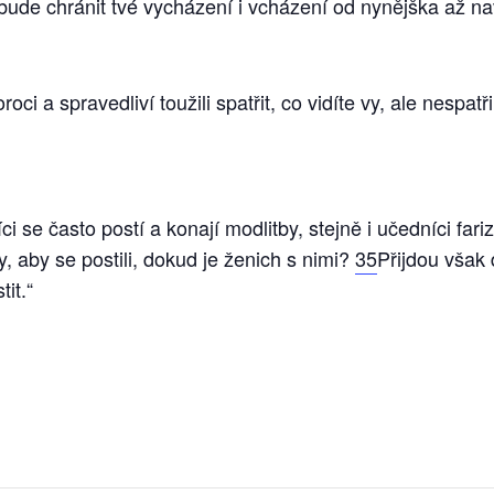
ude chránit tvé vycházení i vcházení od nynějška až na
 a spravedliví toužili spatřit, co vidíte vy, ale nespatřili
i se často postí a konají modlitby, stejně i učedníci farize
y, aby se postili, dokud je ženich s nimi?
35
Přijdou však 
it.“