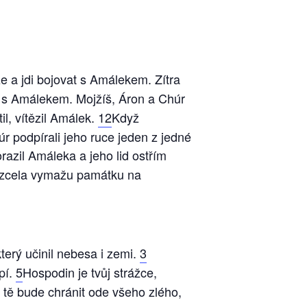
e a jdi bojovat s Amálekem. Zítra
al s Amálekem. Mojžíš, Áron a Chúr
il, vítězil Amálek.
12
Když
úr podpírali jeho ruce jeden z jedné
razil Amáleka a jeho lid ostřím
e zcela vymažu památku na
erý učinil nebesa i zemi.
3
pí.
5
Hospodin je tvůj strážce,
tě bude chránit ode všeho zlého,