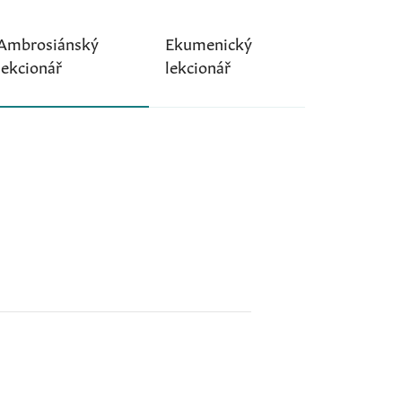
Ambrosiánský
Ekumenický
lekcionář
lekcionář