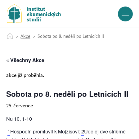
S
institut
k
ekumenických
i
studií
p
t
Akce
Sobota po 8. neděli po Letnicích II
o
c
o
« Všechny Akce
n
t
e
akce již proběhla.
n
t
Sobota po 8. neděli po Letnicích II
25. července
Nu 10, 1-10
1
Hospodin promluvil k Mojžíšovi:
2
Udělej dvě stříbrné