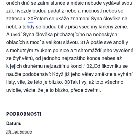
oněch dnů se zatmí slunce a měsíc nebude vydávat svou
zář, hvězdy budou padat z nebe a mocnosti nebes se
zatřesou.
30
Potom se ukáže znamení Syna člověka na
nebi, a tehdy se budou bít v prsa všechny kmeny země.
A uvidí Syna člověka přicházejícího na nebeských
oblacích s mocí a velikou slávou.
31
A pošle své anděly
s mohutným zvukem polnice a ti shromáždí jeho vyvolené
ze čtyř větrů, od jednoho nejzazšího konce nebes až
k jejich druhému nejzazšímu konci.“
32
„Od fíkovníku se
naučte podobenství: Když již jeho větev změkne a vyhání
listy, víte, že léto je blízko.
33
Tak i vy, až toto všechno
uvidíte, vězte, že je to blízko, přede dveřmi.
PODROBNOSTI
Datum:
25. července