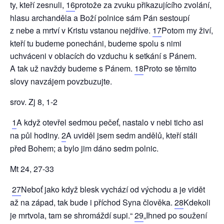
ty, kteří zesnuli,
16
protože za zvuku přikazujícího zvolání,
hlasu archanděla a Boží polnice sám Pán sestoupí
z nebe a mrtví v Kristu vstanou nejdříve.
17
Potom my živí,
kteří tu budeme ponecháni, budeme spolu s nimi
uchváceni v oblacích do vzduchu k setkání s Pánem.
A tak už navždy budeme s Pánem.
18
Proto se těmito
slovy navzájem povzbuzujte.
srov. Zj 8, 1-2
1
A když otevřel sedmou pečeť, nastalo v nebi ticho asi
na půl hodiny.
2
A uviděl jsem sedm andělů, kteří stáli
před Bohem; a bylo jim dáno sedm polnic.
Mt 24, 27-33
27
Neboť jako když blesk vychází od východu a je vidět
až na západ, tak bude i příchod Syna člověka.
28
Kdekoli
je mrtvola, tam se shromáždí supi.“
29
„Ihned po soužení