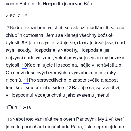
vaším Bohem. Já Hospodin jsem váš Bůh.
Ž 97, 7-12
7
Budou zahanbeni všichni, kdo slouží modlám, ti, kdo se
chlubí nicotnostmi. Jemu se klanějí všechny božské
bytosti.
8
Sijón to slyší a raduje se, dcery judské jásají nad
tvými soudy, Hospodine.
9
Neboť ty, Hospodine, jsi
nejvyšší nade vší zemí, velmi převyšuješ všechny božské
bytosti.
10
Kdo milujete Hospodina, mějte v nenávisti zlo.
On střeží duše svých věrných a vysvobozuje je z ruky
ničemů.
11
Pro spravedlivého je zaseto světlo a radost
těm, kdo jsou přímého srdce.
12
Radujte se, spravedliví,
v Hospodinu! Vzdejte chválu jeho svatému jménu!
1Te 4, 15-18
15
Neboť toto vám říkáme slovem Pánovým: My živí, kteří
jsme tu ponecháni do příchodu Pána, jistě nepředejdeme