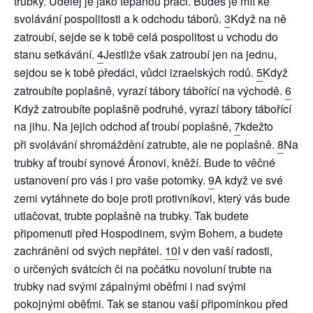
trubky. Udělej je jako tepanou práci. Budeš je mít ke
svolávání pospolitosti a k odchodu táborů.
3
Když na ně
zatroubí, sejde se k tobě celá pospolitost u vchodu do
stanu setkávání.
4
Jestliže však zatroubí jen na jednu,
sejdou se k tobě předáci, vůdci izraelských rodů.
5
Když
zatroubíte poplašně, vyrazí tábory tábořící na východě.
6
Když zatroubíte poplašně podruhé, vyrazí tábory tábořící
na jihu. Na jejich odchod ať troubí poplašně,
7
kdežto
při svolávání shromáždění zatrubte, ale ne poplašně.
8
Na
trubky ať troubí synové Áronovi, kněží. Bude to věčné
ustanovení pro vás i pro vaše potomky.
9
A když ve své
zemi vytáhnete do boje proti protivníkovi, který vás bude
utlačovat, trubte poplašně na trubky. Tak budete
připomenuti před Hospodinem, svým Bohem, a budete
zachráněni od svých nepřátel.
10
I v den vaší radosti,
o určených svátcích či na počátku novoluní trubte na
trubky nad svými zápalnými oběťmi i nad svými
pokojnými oběťmi. Tak se stanou vaší připomínkou před