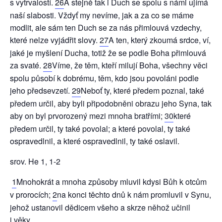
s vytrvalostí.
26
A stejně tak i Duch se spolu s námi ujímá
naší slabosti. Vždyť my nevíme, jak a za co se máme
modlit, ale sám ten Duch se za nás přimlouvá vzdechy,
které nelze vyjádřit slovy.
27
A ten, který zkoumá srdce, ví,
jaké je myšlení Ducha, totiž že se podle Boha přimlouvá
za svaté.
28
Víme, že těm, kteří milují Boha, všechny věci
spolu působí k dobrému, těm, kdo jsou povoláni podle
jeho předsevzetí.
29
Neboť ty, které předem poznal, také
předem určil, aby byli připodobněni obrazu jeho Syna, tak
aby on byl prvorozený mezi mnoha bratřími;
30
které
předem určil, ty také povolal; a které povolal, ty také
ospravedlnil, a které ospravedlnil, ty také oslavil.
srov. He 1, 1-2
1
Mnohokrát a mnoha způsoby mluvil kdysi Bůh k otcům
v prorocích;
2
na konci těchto dnů k nám promluvil v Synu,
jehož ustanovil dědicem všeho a skrze něhož učinil
i věky.