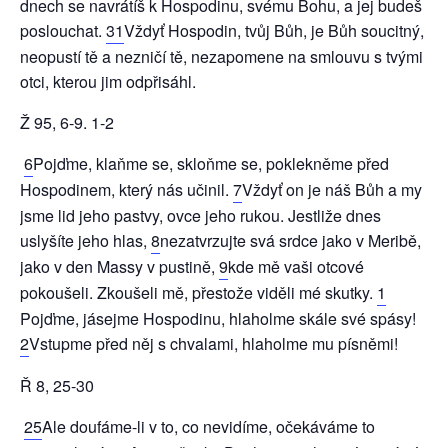
dnech se navrátíš k Hospodinu, svému Bohu, a jej budeš
poslouchat.
31
Vždyť Hospodin, tvůj Bůh, je Bůh soucitný,
neopustí tě a nezničí tě, nezapomene na smlouvu s tvými
otci, kterou jim odpřisáhl.
Ž 95, 6-9. 1-2
6
Pojďme, klaňme se, skloňme se, poklekněme před
Hospodinem, který nás učinil.
7
Vždyť on je náš Bůh a my
jsme lid jeho pastvy, ovce jeho rukou. Jestliže dnes
uslyšíte jeho hlas,
8
nezatvrzujte svá srdce jako v Meribě,
jako v den Massy v pustině,
9
kde mě vaši otcové
pokoušeli. Zkoušeli mě, přestože viděli mé skutky.
1
Pojďme, jásejme Hospodinu, hlaholme skále své spásy!
2
Vstupme před něj s chvalami, hlaholme mu písněmi!
Ř 8, 25-30
25
Ale doufáme-li v to, co nevidíme, očekáváme to