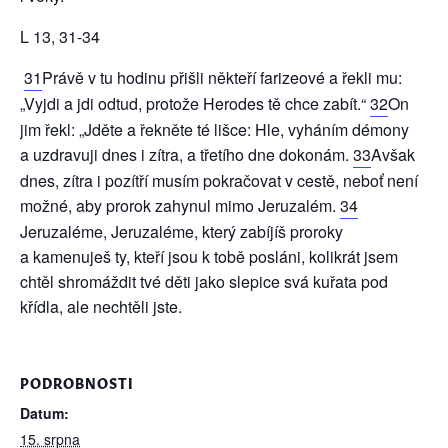
L 13, 31-34
31
Právě v tu hodinu přišli někteří farizeové a řekli mu:
„Vyjdi a jdi odtud, protože Herodes tě chce zabít.“
32
On
jim řekl: „Jděte a řekněte té lišce: Hle, vyháním démony
a uzdravuji dnes i zítra, a třetího dne dokonám.
33
Avšak
dnes, zítra i pozítří musím pokračovat v cestě, neboť není
možné, aby prorok zahynul mimo Jeruzalém.
34
Jeruzaléme, Jeruzaléme, který zabíjíš proroky
a kamenuješ ty, kteří jsou k tobě posláni, kolikrát jsem
chtěl shromáždit tvé děti jako slepice svá kuřata pod
křídla, ale nechtěli jste.
PODROBNOSTI
Datum:
15. srpna