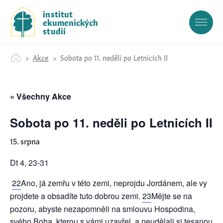
S
institut
k
ekumenických
i
studií
p
t
Akce
Sobota po 11. neděli po Letnicích II
o
c
o
« Všechny Akce
n
t
e
Sobota po 11. neděli po Letnicích II
n
15. srpna
t
Dt 4, 23-31
22
Ano, já zemřu v této zemi, neprojdu Jordánem, ale vy
projdete a obsadíte tuto dobrou zemi.
23
Mějte se na
pozoru, abyste nezapomněli na smlouvu Hospodina,
svého Boha, kterou s vámi uzavřel, a neudělali si tesanou