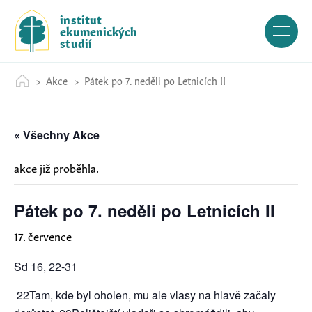
S
institut
k
ekumenických
i
studií
p
t
Akce
Pátek po 7. neděli po Letnicích II
o
c
o
« Všechny Akce
n
t
e
akce již proběhla.
n
t
Pátek po 7. neděli po Letnicích II
17. července
Sd 16, 22-31
22
Tam, kde byl oholen, mu ale vlasy na hlavě začaly