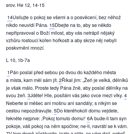
srov. He 12, 14-15
14
Usilujte o pokoj se všemi a o posvěcení, bez něhož
nikdo neuvidí Pána.
15
Dbejte na to, aby se někdo
nepřipravoval o Boží milost, aby vás netrápil nějaký
vzhůru rostoucí kořen hořkosti a aby skrze něj nebyli
poskvrněni mnozí.
L 10, 1b-7a
1
Pán poslal před sebou po dvou do každého města
a místa, kam měl sám jít.
2
Říkal jim: „Žeň je velká, dělníků
je však málo. Proste tedy Pána žně, aby poslal dělníky na
svou žeň.
3
Jděte! Hle, posílám vás jako ovce mezi vlky.
4
Neberte si měšec ani mošnu ani sandály; s nikým se
cestou nepozdravujte.
5
Do kteréhokoli domu vejdete,
řekněte nejprve: ‚Pokoj tomuto domu!‘
6
A bude-li tam syn
pokoje, váš pokoj na něm spočine; ne-li, navrátí se k vám.
7
V tom domě zůstávejte, jezte a pijte, co vám dají, neboť