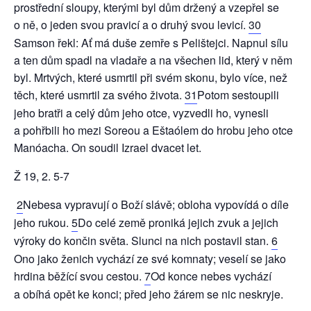
prostřední sloupy, kterými byl dům držený a vzepřel se
o ně, o jeden svou pravicí a o druhý svou levicí.
30
Samson řekl: Ať má duše zemře s Pelištejci. Napnul sílu
a ten dům spadl na vladaře a na všechen lid, který v něm
byl. Mrtvých, které usmrtil při svém skonu, bylo více, než
těch, které usmrtil za svého života.
31
Potom sestoupili
jeho bratři a celý dům jeho otce, vyzvedli ho, vynesli
a pohřbili ho mezi Soreou a Eštaólem do hrobu jeho otce
Manóacha. On soudil Izrael dvacet let.
Ž 19, 2. 5-7
2
Nebesa vypravují o Boží slávě; obloha vypovídá o díle
jeho rukou.
5
Do celé země proniká jejich zvuk a jejich
výroky do končin světa. Slunci na nich postavil stan.
6
Ono jako ženich vychází ze své komnaty; veselí se jako
hrdina běžící svou cestou.
7
Od konce nebes vychází
a obíhá opět ke konci; před jeho žárem se nic neskryje.