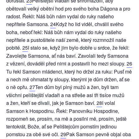
dorůstat.
23
Pelištejští vladaři se shromáždili, aby
obětovali velký obětní hod pro svého boha Dágona a pro
radost. Řekli: Náš bůh nám vydal do ruky našeho
nepřítele Samsona.
24
Když ho lid viděl, chválil svého
boha, neboť řekl: Náš bůh nám vydal do ruky našeho
nepřítele a pustošitele naší země, který rozmnožil naše
pobité.
25
I stalo se, když jim bylo dobře u srdce, že řekli:
Zavolejte Samsona, ať nás baví. Zavolali tedy Samsona
z vězení, dováděl před nimi a postavili ho mezi sloupy.
26
Tu řekl Samson mládenci, který ho držel za ruku: Pusť mě
a nech mě ohmatat ty sloupy, kterými je dům držen, ať se
o ně opřu.
27
Ten dům byl plný mužů a žen, byli tam
všichni pelištejští vladaři a na střeše asi tři tisíce mužů
a žen, kteří se dívali, jak je Samson baví.
28
I volal
Samson k Hospodinu. Řekl: Panovníku Hospodine,
rozpomeň se, prosím, na mě a posilni mě, prosím, ještě
tentokrát, Bože, ať se Pelištejcům pomstím jedinou
pomstou za obě své oči.
29
Pak Samson pevně objal oba