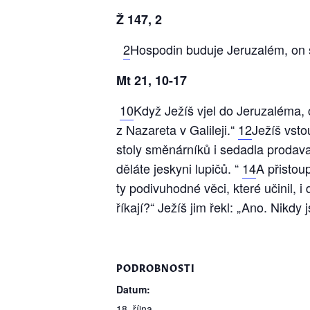
Ž 147, 2
2
Hospodin buduje Jeruzalém, on 
Mt 21, 10-17
10
Když Ježíš vjel do Jeruzaléma, c
z Nazareta v Galileji.“
12
Ježíš vsto
stoly směnárníků i sedadla proda
děláte jeskyni lupičů. “
14
A přistou
ty podivuhodné věci, které učinil, 
říkají?“ Ježíš jim řekl: „Ano. Nikdy 
PODROBNOSTI
Datum:
18. října