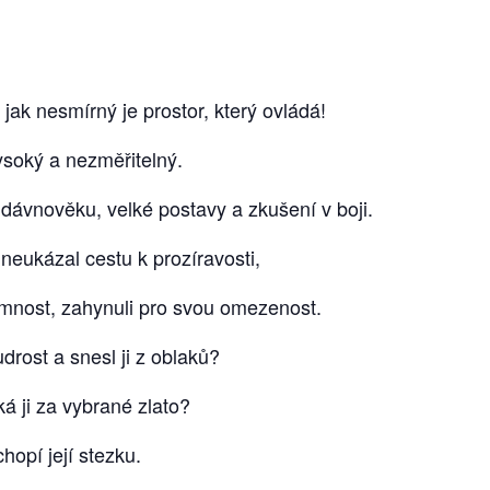
, jak nesmírný je prostor, který ovládá!
ysoký a nezměřitelný.
 z dávnověku, velké postavy a zkušení v boji.
 neukázal cestu k prozíravosti,
umnost, zahynuli pro svou omezenost.
drost a snesl ji z oblaků?
ká ji za vybrané zlato?
hopí její stezku.