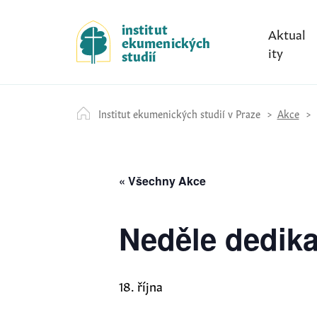
S
k
institut
Aktual
ekumenických
i
ity
studií
p
t
o
Institut ekumenických studií v Praze
Akce
c
o
n
t
« Všechny Akce
e
n
Neděle dedika
t
18. října