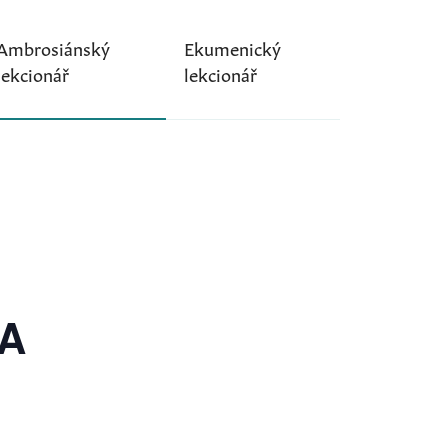
Ambrosiánský
Ekumenický
lekcionář
lekcionář
 A