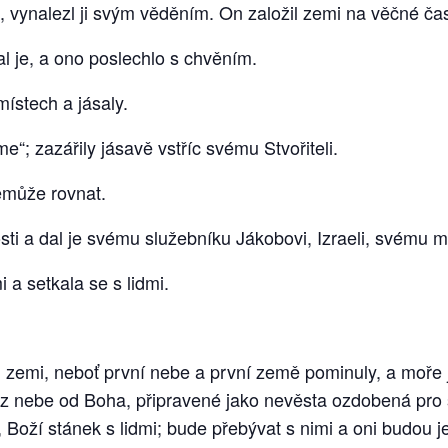
, vynalezl ji svým věděním. On založil zemi na věčné časy
al je, a ono poslechlo s chvěním.
ístech a jásaly.
e“; zazářily jásavě vstříc svému Stvořiteli.
emůže rovnat.
ti a dal je svému služebníku Jákobovi, Izraeli, svému m
a setkala se s lidmi.
 zemi, neboť první nebe a první země pominuly, a moře 
t z nebe od Boha, připravené jako nevěsta ozdobená pr
e, Boží stánek s lidmi; bude přebývat s nimi a oni budou 