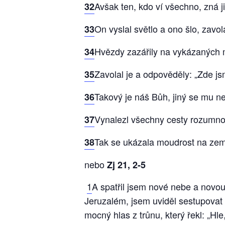
Avšak ten, kdo ví všechno, zná ji
32
On vyslal světlo a ono šlo, zavol
33
Hvězdy zazářily na vykázaných m
34
Zavolal je a odpověděly: „Zde jsm
35
Takový je náš Bůh, jiný se mu n
36
Vynalezl všechny cesty rozumnos
37
Tak se ukázala moudrost na zemi 
38
nebo
Zj 21, 2-5
1
A spatřil jsem nové nebe a novou
Jeruzalém, jsem uviděl sestupova
mocný hlas z trůnu, který řekl: „Hl