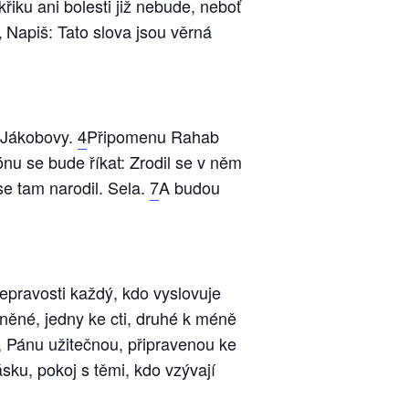
křiku ani bolesti již nebude, neboť
 „ Napiš: Tato slova jsou věrná
y Jákobovy.
4
Připomenu Rahab
ónu se bude říkat: Zrodil se v něm
se tam narodil. Sela.
7
A budou
 nepravosti každý, kdo vyslovuje
iněné, jedny ke cti, druhé k méně
, Pánu užitečnou, připravenou ke
ásku, pokoj s těmi, kdo vzývají