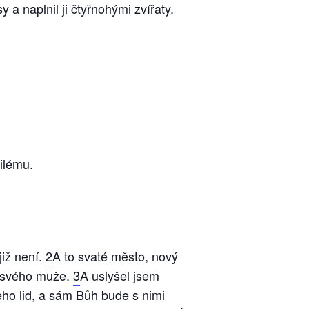
 a naplnil ji čtyřnohými zvířaty.
ilému.
již není.
2
A to svaté město, nový
o svého muže.
3
A uslyšel jsem
jeho lid, a sám Bůh bude s nimi