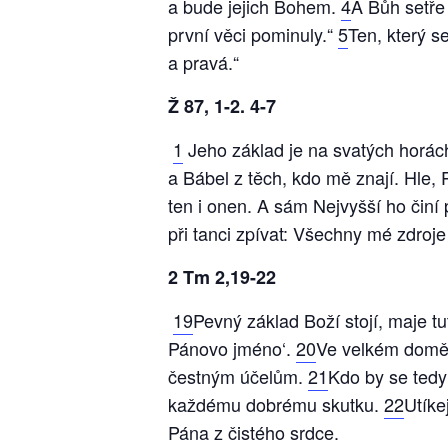
a bude jejich Bohem.
4
A Bůh setře 
první věci pominuly.“
5
Ten, který s
a pravá.“
Ž 87, 1-2. 4-7
1
Jeho základ je na svatých horác
a Bábel z těch, kdo mě znají. Hle, P
ten i onen. A sám Nejvyšší ho čin
při tanci zpívat: Všechny mé zdroje
2 Tm 2,19-22
19
Pevný základ Boží stojí, maje tu
Pánovo jméno‘.
20
Ve velkém domě n
čestným účelům.
21
Kdo by se tedy
každému dobrému skutku.
22
Utíke
Pána z čistého srdce.