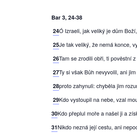
Bar 3, 24-38
Ó Izraeli, jak veliký je dům Boží
24
Je tak veliký, že nemá konce, v
25
Tam se zrodili obři, ti pověstní
26
Ty si však Bůh nevyvolil, ani jim
27
proto zahynuli: chyběla jim roz
28
Kdo vystoupil na nebe, vzal mou
29
Kdo přeplul moře a našel ji a zís
30
Nikdo nezná její cestu, ani nepoc
31