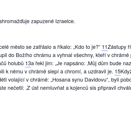
shromažďuje zapuzené Izraelce.
elé město se zatřáslo a říkalo: „Kdo to je?“
11
Zástupy ří
upil do Božího chrámu a vyhnal všechny, kteří v chrámě 
vačů holubů
13
a řekl jim: „Je napsáno: ‚Můj dům bude na
pili k němu v chrámě slepí a chromí, a uzdravil je.
15
Když
i děti volající v chrámě: „Hosana synu Davidovu“, byli po
jste nečetli: ‚Z úst nemluvňat a kojenců sis připravil chvál