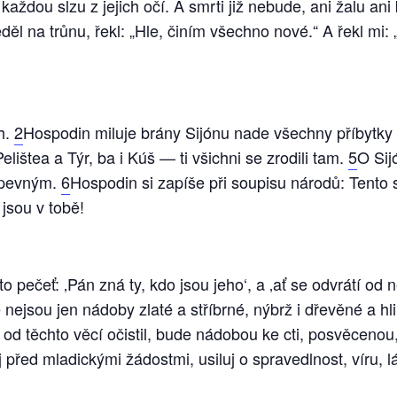
každou slzu z jejich očí. A smrti již nebude, ani žalu ani 
eděl na trůnu, řekl: „Hle, činím všechno nové.“ A řekl mi:
h.
2
Hospodin miluje brány Sijónu nade všechny příbytk
elištea a Týr, ba i Kúš — ti všichni se zrodili tam.
5
O Sij
í pevným.
6
Hospodin si zapíše při soupisu národů: Tento 
 jsou v tobě!
to pečeť: ‚Pán zná ty, kdo jsou jeho‘, a ‚ať se odvrátí od
ejsou jen nádoby zlaté a stříbrné, nýbrž i dřevěné a hl
 od těchto věcí očistil, bude nádobou ke cti, posvěcenou
j před mladickými žádostmi, usiluj o spravedlnost, víru, l