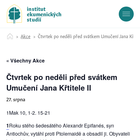
S
institut
k
ekumenických
i
studií
p
t
Akce
Čtvrtek po neděli před svátkem Umučení Jana Křtitel
o
c
o
« Všechny Akce
n
t
e
Čtvrtek po neděli před svátkem
n
Umučení Jana Křtitele II
t
27. srpna
1Mak 10, 1-2. 15-21
1
Roku stého šedesátého Alexandr Epifanés, syn
Antiochův, vytáhl proti Ptolemaidě a obsadil ji. Obyvateli