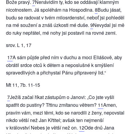
Bože pravý.
7
Nenávidím ty, kdo se oddávají klamným
nicotnostem. Já spoléhám na Hospodina.
8
Budu jásat,
budu se radovat v tvém milosrdenství, neboť jsi pohleděl
na mé soužení a znáš úzkosti mé duše.
9
Nevydal jsi mě
do ruky nepřátel, mé nohy jsi postavil na rovné zemi.
srov. L 1, 17
17
A sám půjde před ním v duchu a moci Eliášově, aby
obrátil srdce otců k dětem a neposlušné k smýšlení
spravedlivých a přichystal Pánu připravený lid.“
Mt 11, 7b. 11-15
7
Ježíš začal říkat zástupům o Janovi: „Co jste vyšli
spatřit do pustiny? Třtinu zmítanou větrem?
11
Amen,
pravím vám, mezi těmi, kdo se narodili z ženy, nepovstal
nikdo větší než Jan Křtitel; avšak ten nejmenší
v království Nebes je větší než on.
12
Ode dnů Jana