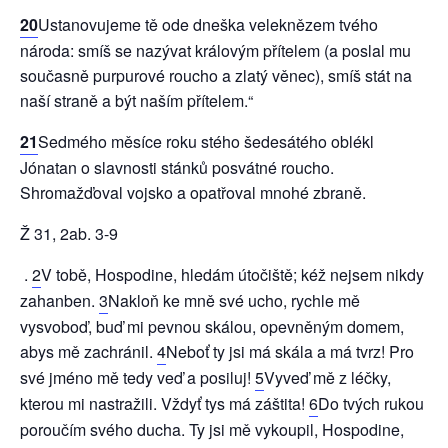
20
Ustanovujeme tě ode dneška veleknězem tvého
národa: smíš se nazývat královým přítelem (a poslal mu
současně purpurové roucho a zlatý věnec), smíš stát na
naší straně a být naším přítelem.“
21
Sedmého měsíce roku stého šedesátého oblékl
Jónatan o slavnosti stánků posvátné roucho.
Shromažďoval vojsko a opatřoval mnohé zbraně.
Ž 31, 2ab. 3-9
.
2
V tobě, Hospodine, hledám útočiště; kéž nejsem nikdy
zahanben.
3
Nakloň ke mně své ucho, rychle mě
vysvoboď, buď mi pevnou skálou, opevněným domem,
abys mě zachránil.
4
Neboť ty jsi má skála a má tvrz! Pro
své jméno mě tedy veď a posiluj!
5
Vyveď mě z léčky,
kterou mi nastražili. Vždyť tys má záštita!
6
Do tvých rukou
poroučím svého ducha. Ty jsi mě vykoupil, Hospodine,