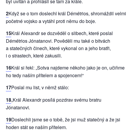
byl uvítán a prohlásil se tam za krále.
2
Když se o tom doslechl král Démétrios, shromáždil velmi
početné vojsko a vytáhl proti němu do boje.
15
Král Alexandr se dozvěděl o slibech, které poslal
Démétrios Jónatanovi. Pověděli mu také o bitvách
a statečných činech, které vykonal on a jeho bratři,
i o strastech, které zakusili.
16
Král si řekl: „Sotva najdeme někoho jako je on, učiňme
ho tedy naším přítelem a spojencem!“
17
Poslal mu list, v němž stálo:
18
„Král Alexandr posílá pozdrav svému bratru
Jónatanovi.
19
Doslechli jsme se o tobě, že jsi muž statečný a že jsi
hoden stát se naším přítelem.