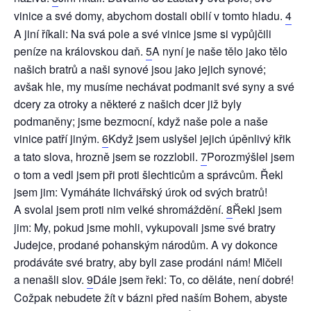
vinice a své domy, abychom dostali obilí v tomto hladu.
4
A jiní říkali: Na svá pole a své vinice jsme si vypůjčili
peníze na královskou daň.
5
A nyní je naše tělo jako tělo
našich bratrů a naši synové jsou jako jejich synové;
avšak hle, my musíme nechávat podmanit své syny a své
dcery za otroky a některé z našich dcer již byly
podmaněny; jsme bezmocní, když naše pole a naše
vinice patří jiným.
6
Když jsem uslyšel jejich úpěnlivý křik
a tato slova, hrozně jsem se rozzlobil.
7
Porozmýšlel jsem
o tom a vedl jsem při proti šlechticům a správcům. Řekl
jsem jim: Vymáháte lichvářský úrok od svých bratrů!
A svolal jsem proti nim velké shromáždění.
8
Řekl jsem
jim: My, pokud jsme mohli, vykupovali jsme své bratry
Judejce, prodané pohanským národům. A vy dokonce
prodáváte své bratry, aby byli zase prodáni nám! Mlčeli
a nenašli slov.
9
Dále jsem řekl: To, co děláte, není dobré!
Cožpak nebudete žít v bázni před naším Bohem, abyste