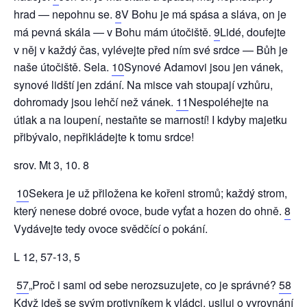
hrad — nepohnu se.
8
V Bohu je má spása a sláva, on je
má pevná skála — v Bohu mám útočiště.
9
Lidé, doufejte
v něj v každý čas, vylévejte před ním své srdce — Bůh je
naše útočiště. Sela.
10
Synové Adamovi jsou jen vánek,
synové lidští jen zdání. Na misce vah stoupají vzhůru,
dohromady jsou lehčí než vánek.
11
Nespoléhejte na
útlak a na loupení, nestaňte se marností! I kdyby majetku
přibývalo, nepřikládejte k tomu srdce!
srov. Mt 3, 10. 8
10
Sekera je už přiložena ke kořeni stromů; každý strom,
který nenese dobré ovoce, bude vyťat a hozen do ohně.
8
Vydávejte tedy ovoce svědčící o pokání.
L 12, 57-13, 5
57
„Proč i sami od sebe nerozsuzujete, co je správné?
58
Když jdeš se svým protivníkem k vládci, usiluj o vyrovnání