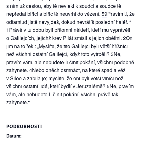
s ním už cestou, aby tě nevlekl k soudci a soudce tě
nepředal biřici a biřic tě neuvrhl do vězení.
59
Pravím ti, že
odtamtud jistě nevyjdeš, dokud nevrátíš poslední haléř. “
1
Právě v tu dobu byli přítomni někteří, kteří mu vyprávěli
o Galilejcích, jejichž krev Pilát smísil s jejich oběťmi.
2
On
jim na to řekl: „Myslíte, že tito Galilejci byli větší hříšníci
než všichni ostatní Galilejci, když toto vytrpěli?
3
Ne,
pravím vám, ale nebudete-li činit pokání, všichni podobně
zahynete.
4
Nebo oněch osmnáct, na které spadla věž
v Siloe a zabila je; myslíte, že oni byli větší viníci než
všichni ostatní lidé, kteří bydlí v Jeruzalémě?
5
Ne, pravím
vám, ale nebudete-li činit pokání, všichni právě tak
zahynete.“
PODROBNOSTI
Datum: