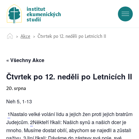
S
institut
k
ekumenických
i
studií
p
t
Akce
Čtvrtek po 12. neděli po Letnicích II
o
c
o
« Všechny Akce
n
t
e
Čtvrtek po 12. neděli po Letnicích II
n
20. srpna
t
Neh 5, 1-13
1
Nastalo velké volání lidu a jejich žen proti jejich bratrům
Judejcům.
2
Někteří říkali: Našich synů a našich dcer je
mnoho. Musíme dostat obilí, abychom se najedli a zůstali
naživu.
3
Jiní říkali: Dáváme do zástavy svá pole, své