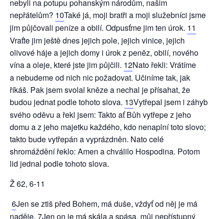
nebyli na potupu pohanským národům, našim
nepřátelům?
10
Také já, moji bratři a moji služebníci jsme
jim půjčovali peníze a obilí. Odpusťme jim ten úrok.
11
Vraťte jim ještě dnes jejich pole, jejich vinice, jejich
olivové háje a jejich domy i úrok z peněz, obilí, nového
vína a oleje, které jste jim půjčili.
12
Nato řekli: Vrátíme
a nebudeme od nich nic požadovat. Učiníme tak, jak
říkáš. Pak jsem svolal kněze a nechal je přísahat, že
budou jednat podle tohoto slova.
13
Vytřepal jsem i záhyb
svého oděvu a řekl jsem: Takto ať Bůh vytřepe z jeho
domu a z jeho majetku každého, kdo nenaplní toto slovo;
takto bude vytřepán a vyprázdněn. Nato celé
shromáždění řeklo: Amen a chválilo Hospodina. Potom
lid jednal podle tohoto slova.
Ž 62, 6-11
6
Jen se ztiš před Bohem, má duše, vždyť od něj je má
naděje.
7
Jen on je má skála a spása, můj nepřístupný