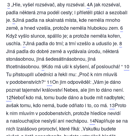
3
„Hle, vyšel rozsévač, aby rozséval.
4
A jak rozséval,
padla některá zrna podél cesty; i přiletěli ptáci a sezobali
je.
5
Jiná padla na skalnatá místa, kde neměla mnoho
země, a hned vzešla, protože neměla hlubokou zem.
6
Když vyšlo slunce, spálilo je; a protože neměla kořen,
uschla.
7
Jiná padla do trní; a trní vzešlo a udusilo je.
8
Jiná padla do dobré země a vydávala úrodu, některá
stonásobnou, jiná šedesátinásobnou, jiná
třicetinásobnou.
9
Kdo má uši k slyšení, ať poslouchá! “
10
Tu přistoupili učedníci a řekli mu: „Proč k nim mluvíš
v podobenstvích?“
11
On jim odpověděl: „Vám je dáno
poznat tajemství království Nebes, ale jim to dáno není.
12
Neboť kdo má, tomu bude dáno a bude mít nadbytek;
avšak tomu, kdo nemá, bude odňato i to, co má.
13
Proto
k nim mluvím v podobenstvích, protože hledíce nevidí
a naslouchajíce neslyší ani nechápou.
14
Naplňuje se na
nich Izaiášovo proroctví, které říká: ‚Vskutku budete