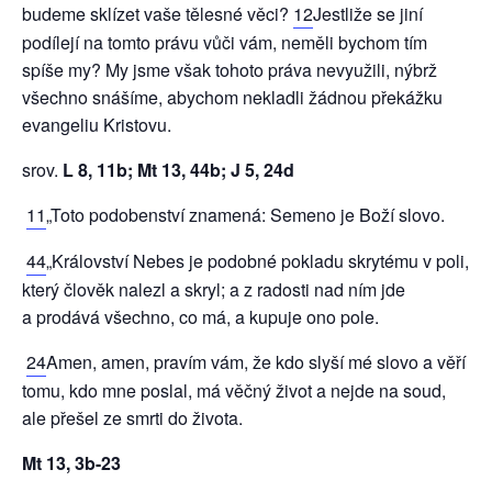
budeme sklízet vaše tělesné věci?
12
Jestliže se jiní
podílejí na tomto právu vůči vám, neměli bychom tím
spíše my? My jsme však tohoto práva nevyužili, nýbrž
všechno snášíme, abychom nekladli žádnou překážku
evangeliu Kristovu.
srov.
L 8, 11b; Mt 13, 44b; J 5, 24d
11
„Toto podobenství znamená: Semeno je Boží slovo.
44
„Království Nebes je podobné pokladu skrytému v poli,
který člověk nalezl a skryl; a z radosti nad ním jde
a prodává všechno, co má, a kupuje ono pole.
24
Amen, amen, pravím vám, že kdo slyší mé slovo a věří
tomu, kdo mne poslal, má věčný život a nejde na soud,
ale přešel ze smrti do života.
Mt 13, 3b-23