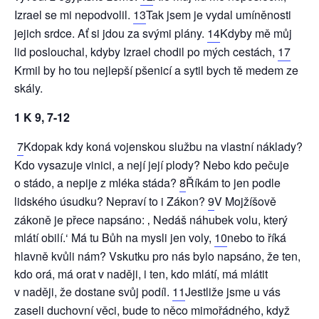
Izrael se mi nepodvolil.
13
Tak jsem je vydal umíněnosti
jejich srdce. Ať si jdou za svými plány.
14
Kdyby mě můj
lid poslouchal, kdyby Izrael chodil po mých cestách,
17
Krmil by ho tou nejlepší pšenicí a sytil bych tě medem ze
skály.
1 K 9, 7-12
7
Kdopak kdy koná vojenskou službu na vlastní náklady?
Kdo vysazuje vinici, a nejí její plody? Nebo kdo pečuje
o stádo, a nepije z mléka stáda?
8
Říkám to jen podle
lidského úsudku? Nepraví to i Zákon?
9
V Mojžíšově
zákoně je přece napsáno: ‚ Nedáš náhubek volu, který
mlátí obilí.‘ Má tu Bůh na mysli jen voly,
10
nebo to říká
hlavně kvůli nám? Vskutku pro nás bylo napsáno, že ten,
kdo orá, má orat v naději, i ten, kdo mlátí, má mlátit
v naději, že dostane svůj podíl.
11
Jestliže jsme u vás
zaseli duchovní věci, bude to něco mimořádného, když