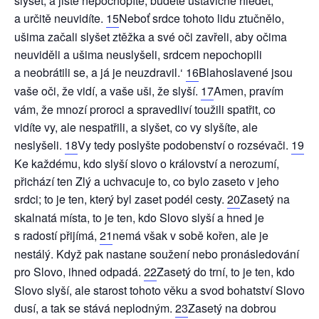
slyšet, a jistě nepochopíte, budete ustavičně hledět,
a určitě neuvidíte.
15
Neboť srdce tohoto lidu ztučnělo,
ušima začali slyšet ztěžka a své oči zavřeli, aby očima
neuviděli a ušima neuslyšeli, srdcem nepochopili
a neobrátili se, a já je neuzdravil.‘
16
Blahoslavené jsou
vaše oči, že vidí, a vaše uši, že slyší.
17
Amen, pravím
vám, že mnozí proroci a spravedliví toužili spatřit, co
vidíte vy, ale nespatřili, a slyšet, co vy slyšíte, ale
neslyšeli.
18
Vy tedy poslyšte podobenství o rozsévači.
19
Ke každému, kdo slyší slovo o království a nerozumí,
přichází ten Zlý a uchvacuje to, co bylo zaseto v jeho
srdci; to je ten, který byl zaset podél cesty.
20
Zasetý na
skalnatá místa, to je ten, kdo Slovo slyší a hned je
s radostí přijímá,
21
nemá však v sobě kořen, ale je
nestálý. Když pak nastane soužení nebo pronásledování
pro Slovo, ihned odpadá.
22
Zasetý do trní, to je ten, kdo
Slovo slyší, ale starost tohoto věku a svod bohatství Slovo
dusí, a tak se stává neplodným.
23
Zasetý na dobrou