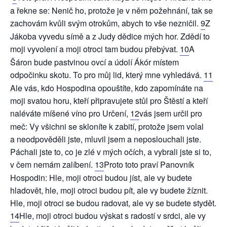
a řekne se: Nenič ho, protože je v něm požehnání, tak se
zachovám kvůli svým otrokům, abych to vše nezničil.
9
Z
Jákoba vyvedu símě a z Judy dědice mých hor. Zdědí to
moji vyvolení a moji otroci tam budou přebývat.
10
A
Šáron bude pastvinou ovcí a údolí Ákór místem
odpočinku skotu. To pro můj lid, který mne vyhledává.
11
Ale vás, kdo Hospodina opouštíte, kdo zapomínáte na
moji svatou horu, kteří připravujete stůl pro Štěstí a kteří
naléváte míšené víno pro Určení,
12
vás jsem určil pro
meč: Vy všichni se skloníte k zabití, protože jsem volal
a neodpověděli jste, mluvil jsem a neposlouchali jste.
Páchali jste to, co je zlé v mých očích, a vybrali jste si to,
v čem nemám zalíbení.
13
Proto toto praví Panovník
Hospodin: Hle, moji otroci budou jíst, ale vy budete
hladovět, hle, moji otroci budou pít, ale vy budete žíznit.
Hle, moji otroci se budou radovat, ale vy se budete stydět.
14
Hle, moji otroci budou výskat s radostí v srdci, ale vy