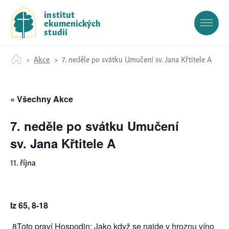
S
institut
k
ekumenických
i
studií
p
t
Akce
7. neděle po svátku Umučení sv. Jana Křtitele A
o
c
o
« Všechny Akce
n
t
e
7. neděle po svátku Umučení
n
sv. Jana Křtitele A
t
11. října
Iz 65, 8-18
8
Toto praví Hospodin: Jako když se najde v hroznu víno