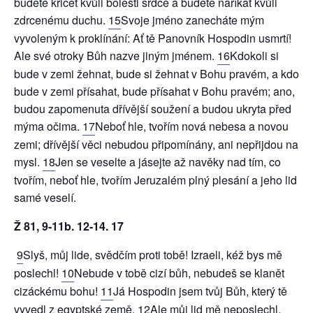
budete křičet kvůli bolesti srdce a budete naříkat kvůli
zdrcenému duchu.
15
Svoje jméno zanecháte mým
vyvoleným k proklínání: Ať tě Panovník Hospodin usmrtí!
Ale své otroky Bůh nazve jiným jménem.
16
Kdokoli si
bude v zemi žehnat, bude si žehnat v Bohu pravém, a kdo
bude v zemi přísahat, bude přísahat v Bohu pravém; ano,
budou zapomenuta dřívější soužení a budou ukryta před
mýma očima.
17
Neboť hle, tvořím nová nebesa a novou
zemi; dřívější věci nebudou připomínány, ani nepřijdou na
mysl.
18
Jen se veselte a jásejte až navěky nad tím, co
tvořím, neboť hle, tvořím Jeruzalém plný plesání a jeho lid
samé veselí.
Ž 81, 9-11b. 12-14. 17
9
Slyš, můj lide, svědčím proti tobě! Izraeli, kéž bys mě
poslechl!
10
Nebude v tobě cizí bůh, nebudeš se klanět
cizáckému bohu!
11
Já Hospodin jsem tvůj Bůh, který tě
vyvedl z egyptské země.
12
Ale můj lid mě neposlechl,